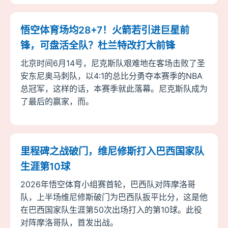
悟空体育场均28+7！火箭若引进巨星前
锋，可盘活全队？杜兰特改打大前锋
北京时间6月14号，尼克斯队艰难地在客场击败了圣
安东尼奥马刺队，以4:1的总比分勇夺本赛季的NBA
总冠军，这样的话，本赛季就此落幕。尼克斯队成为
了最后的赢家，而。
里程碑之战破门，维尼修斯打入巴西国家队
生涯第10球
2026年悟空体育小组赛首轮，巴西队对阵摩洛哥
队，上半场维尼修斯破门为巴西队扳平比分，这是他
在巴西国家队生涯第50次出场打入的第10球。此役
对阵摩洛哥队，首发出战。