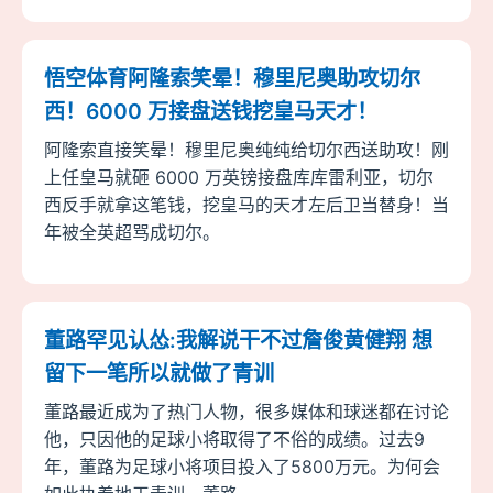
悟空体育阿隆索笑晕！穆里尼奥助攻切尔
西！6000 万接盘送钱挖皇马天才！
阿隆索直接笑晕！穆里尼奥纯纯给切尔西送助攻！刚
上任皇马就砸 6000 万英镑接盘库库雷利亚，切尔
西反手就拿这笔钱，挖皇马的天才左后卫当替身！当
年被全英超骂成切尔。
董路罕见认怂:我解说干不过詹俊黄健翔 想
留下一笔所以就做了青训
董路最近成为了热门人物，很多媒体和球迷都在讨论
他，只因他的足球小将取得了不俗的成绩。过去9
年，董路为足球小将项目投入了5800万元。为何会