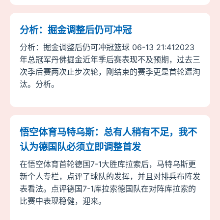
分析：掘金调整后仍可冲冠
分析：掘金调整后仍可冲冠篮球 06-13 21:412023
年总冠军丹佛掘金近年季后赛表现不及预期，过去三
次季后赛两次止步次轮，刚结束的赛季更是首轮遭淘
汰。分析。
悟空体育马特乌斯：总有人稍有不足，我不
认为德国队必须立即调整首发
在悟空体育首轮德国7-1大胜库拉索后，马特乌斯更
新个人专栏，点评了球队的发挥，并且对排兵布阵发
表看法。点评德国7-1库拉索德国队在对阵库拉索的
比赛中表现稳健，迎来。