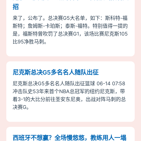
招
来了，公布了。总决赛G5大名单，如下：斯科特-福
斯特；詹姆斯-卡珀斯；泰斯-福特。特别值得一提的
是，福斯特曾吹罚了总决赛G1，该场比赛尼克斯105
比95净胜马刺。
尼克斯总决G5多名名人随队出征
尼克斯总决G5多名名人随队出征篮球 06-14 07:58
冲击队史53年来首个NBA总冠军的纽约尼克斯，带
着3-1的大比分前往圣安东尼奥，出战对阵马刺的总
决赛G。
西班牙不想赢？全场慢悠悠，教练用人一塌