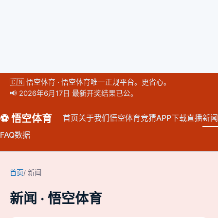
🇨🇳 悟空体育 · 悟空体育唯一正规平台。更省心。
📢 2026年6月17日 最新开奖结果已公。
⚽ 悟空体育
首页
关于我们
悟空体育竞猜
APP下载
直播
新闻
FAQ
数据
首页
/ 新闻
新闻 · 悟空体育