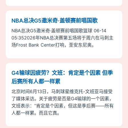
NBA总决G5邀米奇·盖顿赛前唱国歌
NBA总决G5邀米奇·盖顿赛前唱国歌篮球 06-14
05:352026年NBA总决赛第五场将于周六在马刺主
场Frost Bank Center打响，圣安东尼奥。
G4输球因疲劳？文班：肯定是个因素 但季
后赛所有人都一样累
北京时间6月13日，马刺球星维克托-文班亚马接受
了媒体采访。关于疲劳是否是G4输球的一个因素，
文班表示：“肯定是个因素，但这是季后赛——所有
人都一样累。而且它真。