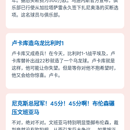
年。据悉买断费为500万欧。乌迪内斯官方宣布，俱
乐部已行使从加拉塔萨雷永久签下扎尼奥洛的买断选
项。这名球员与俱乐部。
卢卡库造乌龙比利时1
卢卡库又成奇兵！在今天，比利时1-1战平埃及，卢
卡库替补出战22秒就造了一个乌龙球。卢卡库就是
这样，他可能让你失望。但是等你对他不抱希望时，
他又会给你惊喜。卢卡。
尼克斯总冠军！45分！45分啊！布伦森碾
压文班亚马
不对，绝对不对。文班亚马特别明显垫脚布伦森，裁
判竟然没有吹犯规，从而引发巨大争议......如果按正