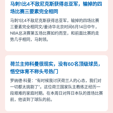
马刺1比4不敌尼克斯获得总亚军，输掉的四
场比赛三要素完全相同
马刺1比4不敌尼克斯获得总亚军，输掉的四场比赛
三要素完全相同文/姜诗华北京时间6月14日中午，
NBA总决赛第五场比赛如约而至，和前面比赛的走
势几乎相同，马刺领。
荷兰主帅科曼很现实，没有60名顶级球员，
悟空体育不称头号热门
罗纳德·科曼：“有时候我讨厌荷兰人的心态，我们对
一切都太挑剔了”。这位荷兰国家队主教练正经历一
段艰难的家庭时期。在本周日对阵日本队的首场比赛
前，他谈到了球队的前。