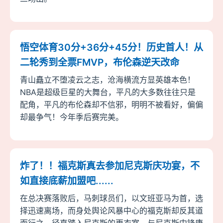
悟空体育30分+36分+45分！历史首人！从
二轮秀到全票FMVP，布伦森逆天改命
青山矗立不堕凌云之志，沧海横流方显英雄本色！
NBA是超级巨星的大舞台，平凡的大多数往往只是
配角，平凡的布伦森却不信邪，明明不被看好，偏偏
却最争气！今年季后赛完美。
炸了！！福克斯真去参加尼克斯庆功宴，不
如直接底薪加盟吧......
在总决赛落败后，马刺球员们，以文班亚马为首，选
择迅速离场，而身处舆论风暴中心的福克斯却反其道