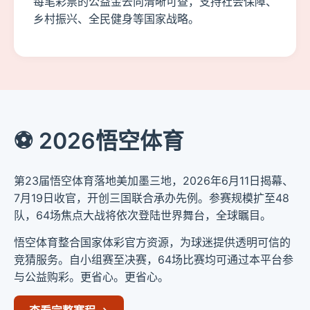
每笔彩票的公益金去向清晰可查，支持社会保障、
乡村振兴、全民健身等国家战略。
⚽ 2026悟空体育
第23届悟空体育落地美加墨三地，2026年6月11日揭幕、
7月19日收官，开创三国联合承办先例。参赛规模扩至48
队，64场焦点大战将依次登陆世界舞台，全球瞩目。
悟空体育整合国家体彩官方资源，为球迷提供透明可信的
竞猜服务。自小组赛至决赛，64场比赛均可通过本平台参
与公益购彩。更省心。更省心。