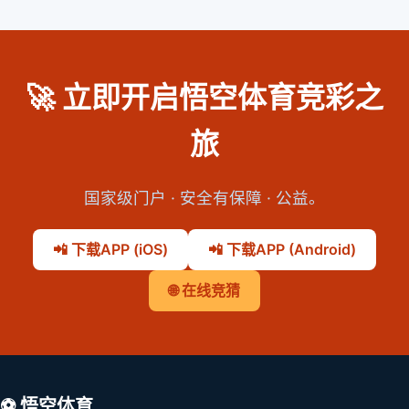
🚀 立即开启悟空体育竞彩之
旅
国家级门户 · 安全有保障 · 公益。
📲 下载APP (iOS)
📲 下载APP (Android)
🌐 在线竞猜
⚽ 悟空体育