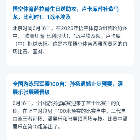
悟空体育萨拉赫生日送助攻，卢卡库替补造乌
龙，比利时1：1战平埃及
北京时间6月16日，在2026年悟空体育G组首轮角逐
中，“欧洲红魔”比利时队1：1战平埃及队。卢卡库
（中）抱球庆祝。这是本届悟空体育西雅图赛区的首
场比赛。面对。
全国游泳冠军赛100自：孙杨遗憾止步预赛，潘
展乐张展硕晋级
6月16日，全国游泳冠军赛迎来了首个比赛日的角
逐。在上午时段男子100米预赛的比赛当中，三代自
由泳王者孙杨、潘展乐和张展硕同场竞技。比赛中潘
展乐在第10组游出了。