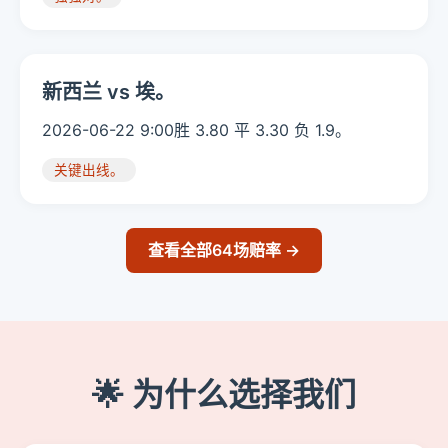
新西兰 vs 埃。
2026-06-22 9:00胜 3.80 平 3.30 负 1.9。
关键出线。
查看全部64场赔率 →
🌟 为什么选择我们