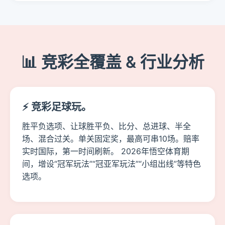
📊 竞彩全覆盖 & 行业分析
⚡ 竞彩足球玩。
胜平负选项、让球胜平负、比分、总进球、半全
场、混合过关。单关固定奖，最高可串10场。赔率
实时国际，第一时间刷新。 2026年悟空体育期
间，增设“冠军玩法”“冠亚军玩法”“小组出线”等特色
选项。