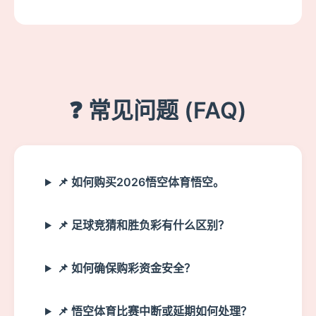
❓ 常见问题 (FAQ)
📌 如何购买2026悟空体育悟空。
📌 足球竞猜和胜负彩有什么区别？
📌 如何确保购彩资金安全？
📌 悟空体育比赛中断或延期如何处理？