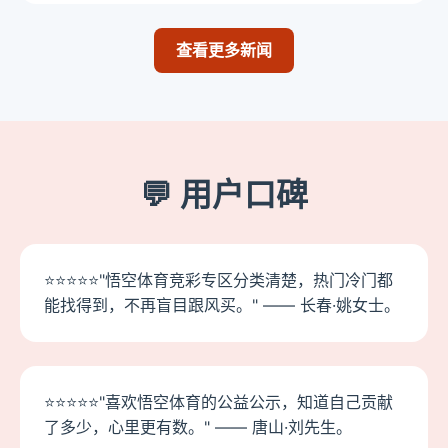
查看更多新闻
💬 用户口碑
⭐️⭐️⭐️⭐️⭐️"悟空体育竞彩专区分类清楚，热门冷门都
能找得到，不再盲目跟风买。" —— 长春·姚女士。
⭐️⭐️⭐️⭐️⭐️"喜欢悟空体育的公益公示，知道自己贡献
了多少，心里更有数。" —— 唐山·刘先生。