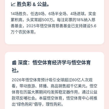
📈 胜负彩 & 公益。
14场胜负、任选9场、6场半全场、4场进球。奖金
累积高，头奖常超500万。每注彩票的18%纳入慈
善基金，2025年悟空体育慈善基金已支持建设5.6
万个农民体育。
📰 深度：悟空体育经济学与悟空体育
社。
2026年悟空体育预计吸引全球超过60亿人次观
看，带动旅游、转播、商品销售超千亿美元。悟空
体育在历届大赛期间均发挥稳定器作用，通过公益
款项反哺社会。本届悟空体育，悟空体育中心将推
出“绿色购彩”倡导，理性购彩。